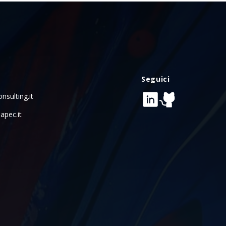
Seguici
nsulting.it
apec.it