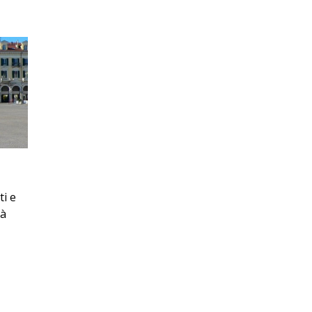
ti e
tà